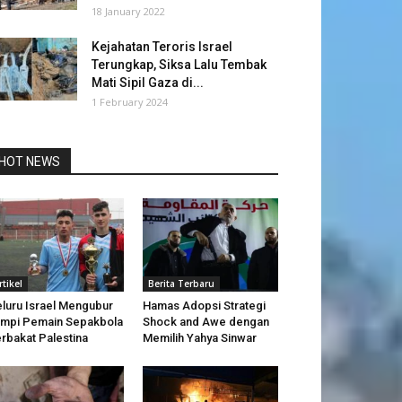
18 January 2022
Kejahatan Teroris Israel
Terungkap, Siksa Lalu Tembak
Mati Sipil Gaza di...
1 February 2024
HOT NEWS
rtikel
Berita Terbaru
luru Israel Mengubur
Hamas Adopsi Strategi
mpi Pemain Sepakbola
Shock and Awe dengan
rbakat Palestina
Memilih Yahya Sinwar