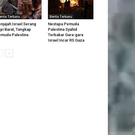
erita Terbaru
Berita Terbaru
njajah Israel Serang
Nestapa Pemuda
pi Barat, Tangkap
Palestina Syahid
muda Palestina
Terbakar Gara-gara
Israel Incar RS Gaza