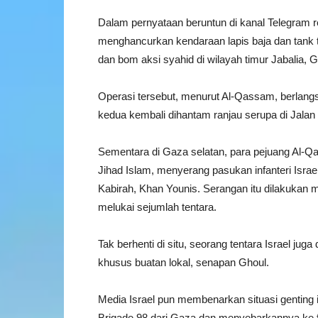
Dalam pernyataan beruntun di kanal Telegram 
menghancurkan kendaraan lapis baja dan tank 
dan bom aksi syahid di wilayah timur Jabalia, G
Operasi tersebut, menurut Al-Qassam, berlangs
kedua kembali dihantam ranjau serupa di Jalan 
Sementara di Gaza selatan, para pejuang Al-Q
Jihad Islam, menyerang pasukan infanteri Isra
Kabirah, Khan Younis. Serangan itu dilakukan
melukai sejumlah tentara.
Tak berhenti di situ, seorang tentara Israel ju
khusus buatan lokal, senapan Ghoul.
Media Israel pun membenarkan situasi genting 
Brigade 98 dari Gaza dan menyebarkannya ke f