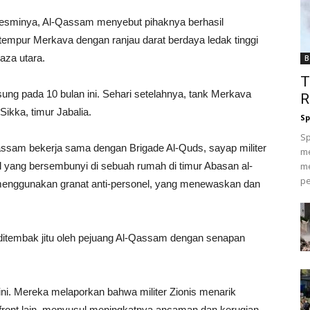
resminya, Al-Qassam menyebut pihaknya berhasil
tempur Merkava dengan ranjau darat berdaya ledak tinggi
aza utara.
B
T
ung pada 10 bulan ini. Sehari setelahnya, tank Merkava
R
Sikka, timur Jabalia.
Sp
Sp
assam bekerja sama dengan Brigade Al-Quds, sayap militer
me
el yang bersembunyi di sebuah rumah di timur Abasan al-
me
pe
 menggunakan granat anti-personel, yang menewaskan dan
ga ditembak jitu oleh pejuang Al-Qassam dengan senapan
ini. Mereka melaporkan bahwa militer Zionis menarik
ront lain, menyusul meningkatnya ancaman dan kerugian.