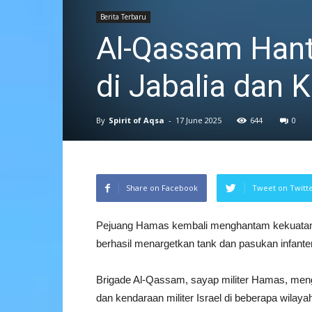
Berita Terbaru
Al-Qassam Hant
di Jabalia dan 
By
Spirit of Aqsa
-
17 June 2025
644
0
Share on Facebook
Tweet on Twitt
Pejuang Hamas kembali menghantam kekuatan m
berhasil menargetkan tank dan pasukan infanteri
Brigade Al-Qassam, sayap militer Hamas, men
dan kendaraan militer Israel di beberapa wilay