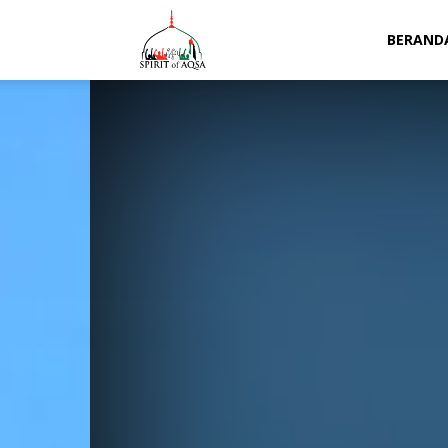
Spirit
BERAND
of
Aqsa