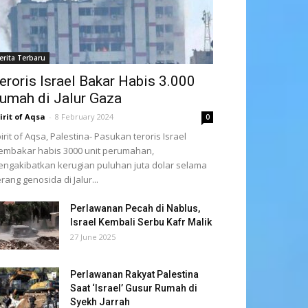
erita Terbaru
eroris Israel Bakar Habis 3.000
umah di Jalur Gaza
irit of Aqsa
-
8 February 2024
0
irit of Aqsa, Palestina- Pasukan teroris Israel
mbakar habis 3000 unit perumahan,
ngakibatkan kerugian puluhan juta dolar selama
rang genosida di Jalur...
Perlawanan Pecah di Nablus,
Israel Kembali Serbu Kafr Malik
27 June 2025
Perlawanan Rakyat Palestina
Saat ‘Israel’ Gusur Rumah di
Syekh Jarrah