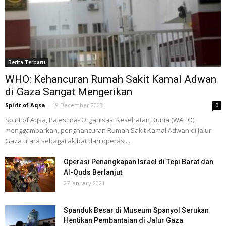
Berita Terbaru
WHO: Kehancuran Rumah Sakit Kamal Adwan
di Gaza Sangat Mengerikan
Spirit of Aqsa
-
19 December 2023
0
Spirit of Aqsa, Palestina- Organisasi Kesehatan Dunia (WAHO)
menggambarkan, penghancuran Rumah Sakit Kamal Adwan di Jalur
Gaza utara sebagai akibat dari operasi...
Operasi Penangkapan Israel di Tepi Barat dan
Al-Quds Berlanjut
27 January 2021
Spanduk Besar di Museum Spanyol Serukan
Hentikan Pembantaian di Jalur Gaza