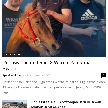
Berita Terbaru
Perlawanan di Jenin, 3 Warga Palestina
Syahid
Spirit of Aqsa
-
29 September 2022
0
Spirit of Aqsa, Palestina- Tiga orang warga Palestina gugur syahid dan
13 lainnya luka-luka dalam sebuah perlawanan di Jenin, Rabu (28/9).
Tiga...
Zionis Israel Gali Terowongan Baru di Bawah
Tembok Barat Al-Aqsa