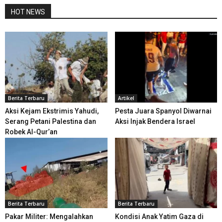
HOT NEWS
Berita Terbaru
Artikel
Aksi Kejam Ekstrimis Yahudi,
Pesta Juara Spanyol Diwarnai
Serang Petani Palestina dan
Aksi Injak Bendera Israel
Robek Al-Qur’an
Berita Terbaru
Berita Terbaru
Pakar Militer: Mengalahkan
Kondisi Anak Yatim Gaza di