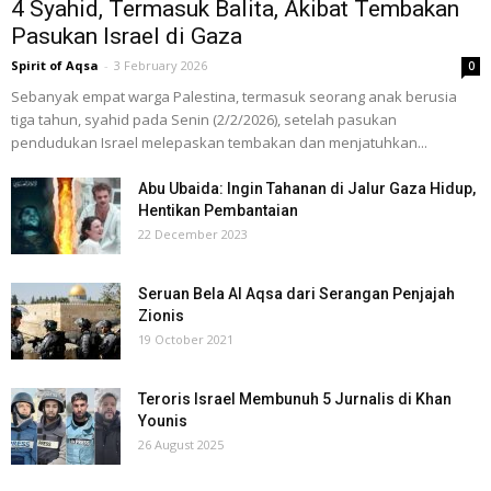
4 Syahid, Termasuk Balita, Akibat Tembakan
Pasukan Israel di Gaza
Spirit of Aqsa
-
3 February 2026
0
Sebanyak empat warga Palestina, termasuk seorang anak berusia
tiga tahun, syahid pada Senin (2/2/2026), setelah pasukan
pendudukan Israel melepaskan tembakan dan menjatuhkan...
Abu Ubaida: Ingin Tahanan di Jalur Gaza Hidup,
Hentikan Pembantaian
22 December 2023
Seruan Bela Al Aqsa dari Serangan Penjajah
Zionis
19 October 2021
Teroris Israel Membunuh 5 Jurnalis di Khan
Younis
26 August 2025