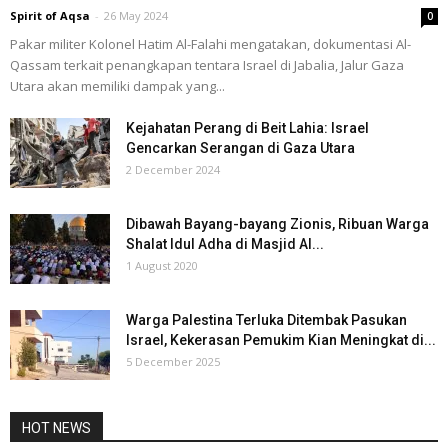
Spirit of Aqsa
-
26 May 2024
0
Pakar militer Kolonel Hatim Al-Falahi mengatakan, dokumentasi Al-
Qassam terkait penangkapan tentara Israel di Jabalia, Jalur Gaza
Utara akan memiliki dampak yang...
Kejahatan Perang di Beit Lahia: Israel
Gencarkan Serangan di Gaza Utara
2 December 2024
Dibawah Bayang-bayang Zionis, Ribuan Warga
Shalat Idul Adha di Masjid Al...
1 August 2020
Warga Palestina Terluka Ditembak Pasukan
Israel, Kekerasan Pemukim Kian Meningkat di...
5 December 2025
HOT NEWS