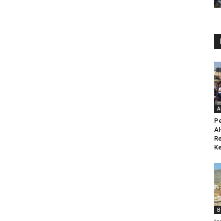
A
Pe
Al
Re
K
B