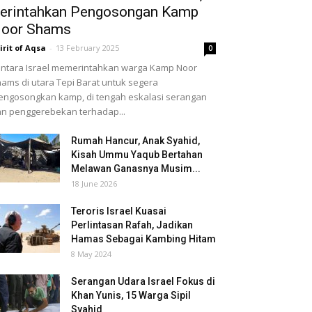
erintahkan Pengosongan Kamp
oor Shams
irit of Aqsa
-
13 February 2025
0
ntara Israel memerintahkan warga Kamp Noor
ams di utara Tepi Barat untuk segera
ngosongkan kamp, di tengah eskalasi serangan
n penggerebekan terhadap...
Rumah Hancur, Anak Syahid,
Kisah Ummu Yaqub Bertahan
Melawan Ganasnya Musim...
18 June 2026
Teroris Israel Kuasai
Perlintasan Rafah, Jadikan
Hamas Sebagai Kambing Hitam
8 May 2024
Serangan Udara Israel Fokus di
Khan Yunis, 15 Warga Sipil
Syahid