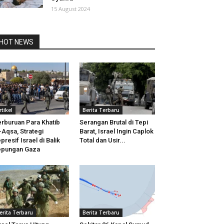
15 August 2024
HOT NEWS
rtikel
Berita Terbaru
rburuan Para Khatib
Serangan Brutal di Tepi
-Aqsa, Strategi
Barat, Israel Ingin Caplok
presif Israel di Balik
Total dan Usir...
epungan Gaza
erita Terbaru
Berita Terbaru