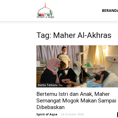
Spirit
BERAND
of
Tag: Maher Al-Akhras
Aqsa
Berita Terbaru
Bertemu Istri dan Anak, Maher
Semangat Mogok Makan Sampai
Dibebaskan
Spirit of Aqsa
-
26 October 2020