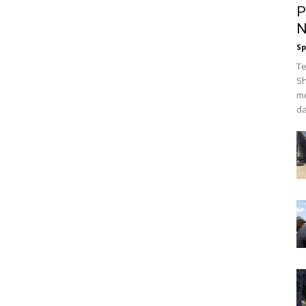
P
N
Sp
Te
Sh
me
da