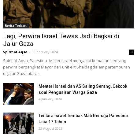
Berita Terbaru
Lagi, Perwira Israel Tewas Jadi Bagkai di
Jalur Gaza
Spirit of Aqsa
-
1 February 2024
0
Spirit of Aqsa, Palestina- Militer Israel mengakui kematian seorang
perwira berpangkat Mayor dari unit elit Shaldag dalam pertempuran
di Jalur Gaza utara...
Menteri Israel dan AS Saling Serang, Cekcok
soal Pengusiran Warga Gaza
4 January 2024
Tentara Israel Tembak Mati Remaja Palestina
Usia 17 Tahun
23 August 2023