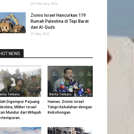
20 February 2026
Zionis Israel Hancurkan 119
Rumah Palestina di Tepi Barat
dan Al-Quds
25 May 2023
HOT NEWS
erita Terbaru
Berita Terbaru
lah Digempur Pejuang
Hamas: Zionis Israel
lestina, Militer Israel
Tutupi Kekalahan dengan
an Mundur dari Wilayah
Kebohongan
rtempuran...