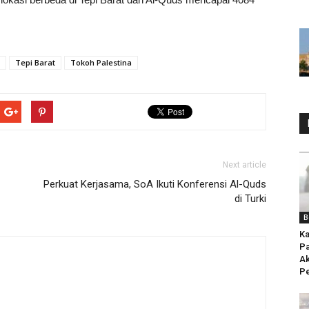
Tepi Barat
Tokoh Palestina
Next article
Perkuat Kerjasama, SoA Ikuti Konferensi Al-Quds
di Turki
B
Ka
Pa
Ak
Pe