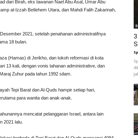
ad dari Birah, eks tawanan Nael Abu Asal, Umar Abu
kamp al-Izzah Betlehem Utara, dan Mahdi Falih Zakarinah,
B
Desember 2021, setelah penahanan administratifnya
3
lama 18 bulan.
S
Sp
a (Hamas) di Jerikho, dan tokoh reformasi di kota
Sp
ri 13 kali, dengan vonis tahanan administrative, dan
di
 Maraj Zuhur pada tahun 1992 silam.
Ja
ah Tepi Barat dan Al-Quds hampir setiap hari,
rutama para wanita dan anak-anak.
ahunannya mencatat pelanggaran Israel, antara lain
 2021 lalu.
 lokasi berbeda di Tepi Barat dan Al-Quds mencapai 4084