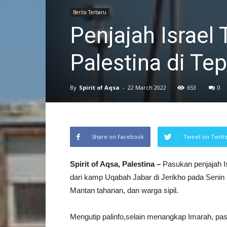
Berita Terbaru
Penjajah Israel
Palestina di Tep
By
Spirit of Aqsa
-
22 March 2022
653
0
Share on Facebook
Tweet on Twitt
Spirit of Aqsa, Palestina –
Pasukan penjajah I
dari kamp Uqabah Jabar di Jerikho pada Senin 
Mantan tahanan, dan warga sipil.
Mengutip palinfo,selain menangkap Imarah, pas