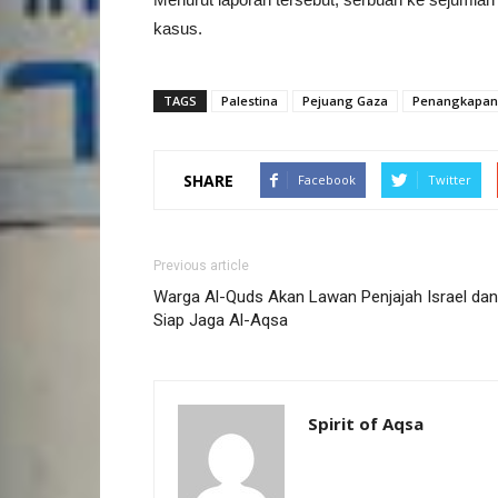
kasus.
TAGS
Palestina
Pejuang Gaza
Penangkapan
SHARE
Facebook
Twitter
Previous article
Warga Al-Quds Akan Lawan Penjajah Israel dan
Siap Jaga Al-Aqsa
Spirit of Aqsa