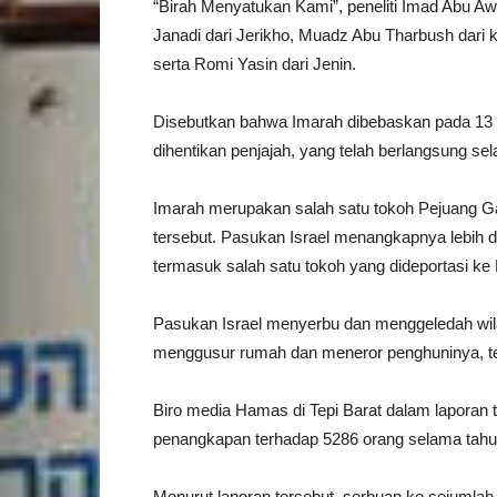
“Birah Menyatukan Kami”, peneliti Imad Abu Aw
Janadi dari Jerikho, Muadz Abu Tharbush dari 
serta Romi Yasin dari Jenin.
Disebutkan bahwa Imarah dibebaskan pada 13 
dihentikan penjajah, yang telah berlangsung se
Imarah merupakan salah satu tokoh Pejuang Gaz
tersebut. Pasukan Israel menangkapnya lebih da
termasuk salah satu tokoh yang dideportasi ke
Pasukan Israel menyerbu dan menggeledah wilay
menggusur rumah dan meneror penghuninya, te
Biro media Hamas di Tepi Barat dalam laporan t
penangkapan terhadap 5286 orang selama tahun
Menurut laporan tersebut, serbuan ke sejumlah