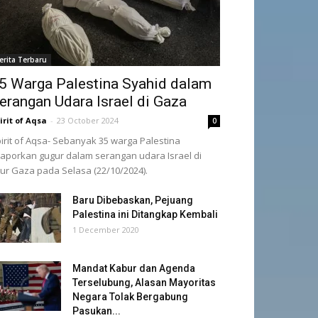
erita Terbaru
5 Warga Palestina Syahid dalam
erangan Udara Israel di Gaza
irit of Aqsa
-
23 October 2024
0
irit of Aqsa- Sebanyak 35 warga Palestina
laporkan gugur dalam serangan udara Israel di
lur Gaza pada Selasa (22/10/2024).
Baru Dibebaskan, Pejuang
Palestina ini Ditangkap Kembali
1 December 2020
Mandat Kabur dan Agenda
Terselubung, Alasan Mayoritas
Negara Tolak Bergabung
Pasukan...