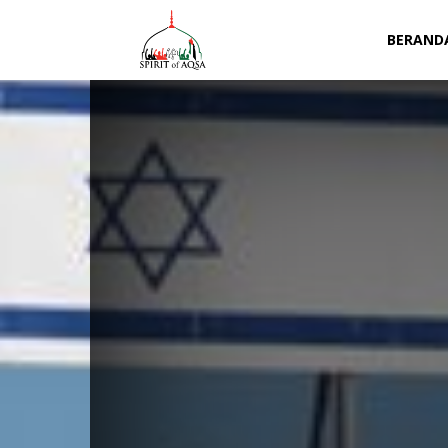
Spirit
BERAND
of
Aqsa