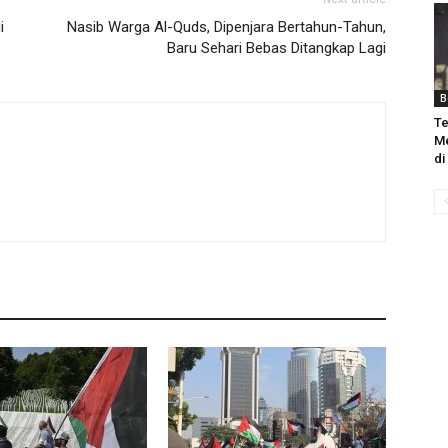
i
Nasib Warga Al-Quds, Dipenjara Bertahun-Tahun,
Baru Sehari Bebas Ditangkap Lagi
B
Te
Me
di