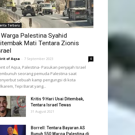
erita Terbaru
 Warga Palestina Syahid
itembak Mati Tentara Zionis
srael
irit of Aqsa
-
7 September 2023
0
irit of Aqsa, Palestina- Pasukan penjajah Israel
embunuh seorang pemuda Palestina saat
nyerbut sebuah kamp pengungsi di kota
lkarem, Tepi Barat yang...
Kritis 9 Hari Usai Ditembak,
Tentara Israel Tewas
31 August 2021
Borrell: Tentara Bayaran AS
Bunuh 550 Warga Palestina di