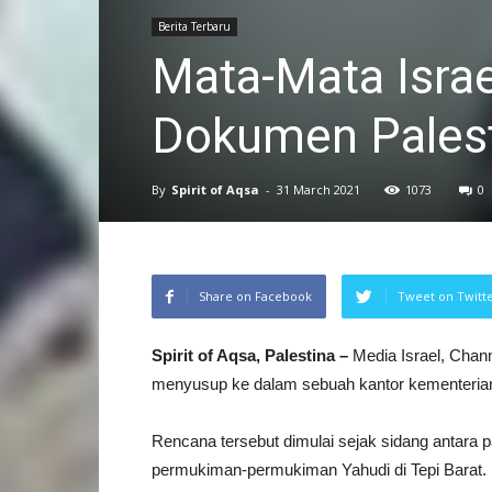
Berita Terbaru
Mata-Mata Isra
Dokumen Pales
By
Spirit of Aqsa
-
31 March 2021
1073
0
Share on Facebook
Tweet on Twitt
Spirit of Aqsa, Palestina –
Media Israel, Chan
menyusup ke dalam sebuah kantor kementerian 
Rencana tersebut dimulai sejak sidang antara p
permukiman-permukiman Yahudi di Tepi Barat.