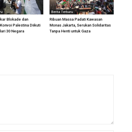
ru
Berita Terbaru
kar Blokade dan
Ribuan Massa Padati Kawasan
Konvoi Palestina Diikuti
Monas Jakarta, Serukan Solidaritas
dari 30 Negara
Tanpa Henti untuk Gaza