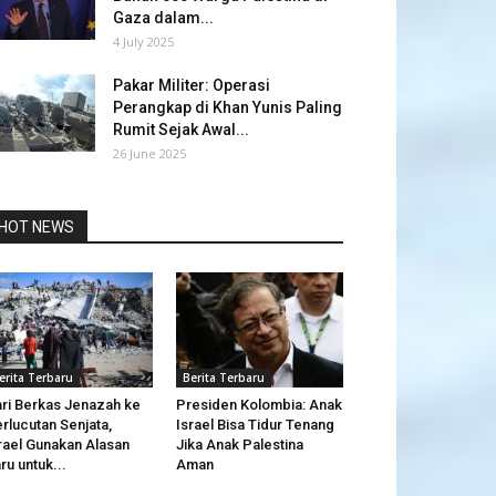
Gaza dalam...
4 July 2025
Pakar Militer: Operasi
Perangkap di Khan Yunis Paling
Rumit Sejak Awal...
26 June 2025
HOT NEWS
erita Terbaru
Berita Terbaru
ri Berkas Jenazah ke
Presiden Kolombia: Anak
rlucutan Senjata,
Israel Bisa Tidur Tenang
rael Gunakan Alasan
Jika Anak Palestina
ru untuk...
Aman