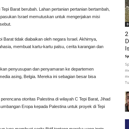
 Tepi Barat berubah. Lahan pertanian pertanian bertambah,
a pasukan Israel memutuskan untuk mengerjakan misi
sebut.
B
2
Barat tidak diabaikan oleh negara Israel. Akhirnya,
D
sia, membuat kartu-kartu palsu, cerita karangan dan
I
Sp
Sp
alukan penyusupan dan penyamaran ke departemen
m
me
media asing, Belgia. Mereka ini sebagian besar bisa
Tu
perencana otoritas Palestina di wilayah C Tepi Barat, Jihad
umbangan Eropa kepada Palestina untuk proyek di Tepi
up juga membuat cerita fiktif tentang mereka yang ingin