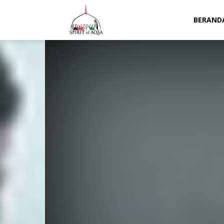
Spirit
BERAND
of
Aqsa