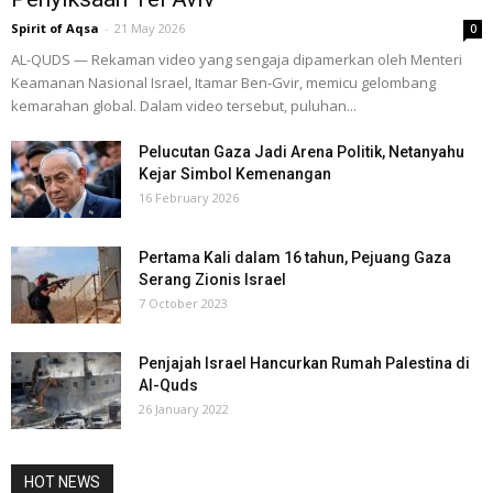
Spirit of Aqsa
-
21 May 2026
0
AL-QUDS — Rekaman video yang sengaja dipamerkan oleh Menteri
Keamanan Nasional Israel, Itamar Ben-Gvir, memicu gelombang
kemarahan global. Dalam video tersebut, puluhan...
Pelucutan Gaza Jadi Arena Politik, Netanyahu
Kejar Simbol Kemenangan
16 February 2026
Pertama Kali dalam 16 tahun, Pejuang Gaza
Serang Zionis Israel
7 October 2023
Penjajah Israel Hancurkan Rumah Palestina di
Al-Quds
26 January 2022
HOT NEWS