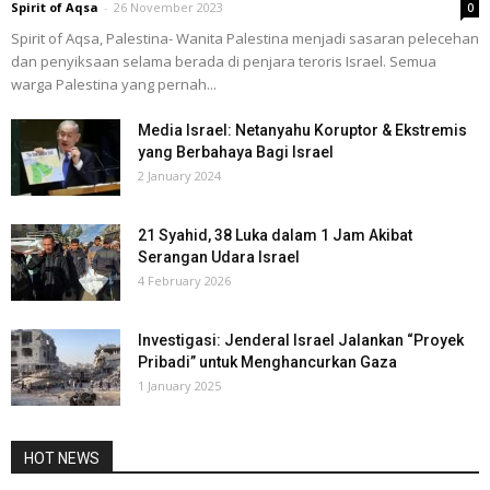
Spirit of Aqsa
-
26 November 2023
0
Spirit of Aqsa, Palestina- Wanita Palestina menjadi sasaran pelecehan
dan penyiksaan selama berada di penjara teroris Israel. Semua
warga Palestina yang pernah...
Media Israel: Netanyahu Koruptor & Ekstremis
yang Berbahaya Bagi Israel
2 January 2024
21 Syahid, 38 Luka dalam 1 Jam Akibat
Serangan Udara Israel
4 February 2026
Investigasi: Jenderal Israel Jalankan “Proyek
Pribadi” untuk Menghancurkan Gaza
1 January 2025
HOT NEWS