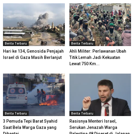
Berita Terbaru
Berita Terbaru
Hari ke 134, Genosida Penjajah
Ahli Militer: Perlawanan Ubah
Israel di Gaza Masih Berlanjut
Titik Lemah Jadi Kekuatan
Lewat 750 Km...
Berita Terbaru
Berita Terbaru
3 Pemuda Tepi Barat Syahid
Rasisnya Menteri Israel,
Saat Bela Warga Gaza yang
Serukan Jenazah Warga
Dibantai...
Palestina 48 Diseret di Jalanan