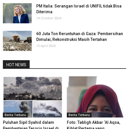
PM Italia: Serangan Israel di UNIFIL tidak Bisa
Diterima
14 October 2024
60 Juta Ton Reruntuhan di Gaza: Pembersihan
Dimulai, Rekonstruksi Masih Tertahan
15 April 2026
HOT NEWS
Berita Terbaru
Berita Terbaru
Puluhan Sipil Syahid dalam
Foto: Tabligh Akbar ‘Al Aqsa,
Pembantaian Teroris Israel di
Kiblat Pertama yang