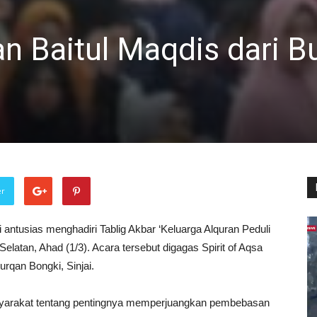
 Baitul Maqdis dari B
er
ai antusias menghadiri Tablig Akbar ‘Keluarga Alquran Peduli
elatan, Ahad (1/3). Acara tersebut digagas Spirit of Aqsa
rqan Bongki, Sinjai.
syarakat tentang pentingnya memperjuangkan pembebasan