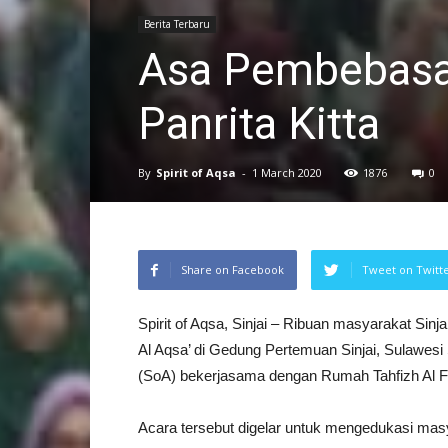
Berita Terbaru
Asa Pembebasan
Panrita Kitta
By
Spirit of Aqsa
-
1 March 2020
1876
0
Share on Facebook
Tweet on Twitt
Spirit of Aqsa, Sinjai – Ribuan masyarakat Sinj
Al Aqsa’ di Gedung Pertemuan Sinjai, Sulawesi S
(SoA) bekerjasama dengan Rumah Tahfizh Al Fu
Acara tersebut digelar untuk mengedukasi ma