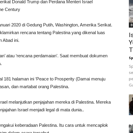
 Serikat Donald Trump dan Perdana Menteri Israel
e Century
ri 2020 di Gedung Putih, Washington, Amerika Serikat.
B
lamirkan rencana tentang Palestina yang dikenal luas
I
 Abad ini.
Y
T
 plan’ atau ‘rencana perdamaian’. Saat membuat dokumen
Sp
.
Sp
se
pe
 181 halaman ini ‘Peace to Prosperity (Damai menuju
Ga
san, dan martabat orang Palestina.
rael melanjutkan penjajahan mereka di Palestina. Mereka
jahan Israel menjadi legal di mata dunia..
 mengakui keberadaan Palestina. Itu cara untuk mencaplok
im dalam acara tersebut.