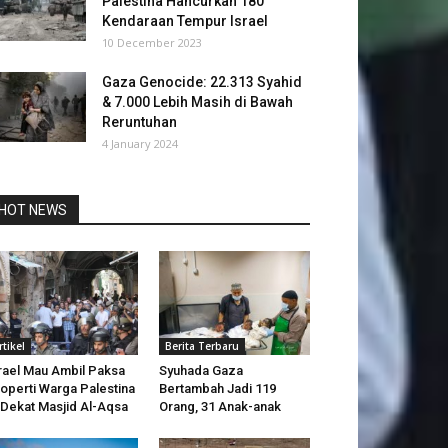
Palestina Hancurkan 180
Kendaraan Tempur Israel
10 December 2023
Gaza Genocide: 22.313 Syahid
& 7.000 Lebih Masih di Bawah
Reruntuhan
4 January 2024
HOT NEWS
rtikel
Berita Terbaru
rael Mau Ambil Paksa
Syuhada Gaza
operti Warga Palestina
Bertambah Jadi 119
 Dekat Masjid Al-Aqsa
Orang, 31 Anak-anak