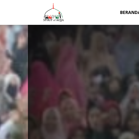
Spirit
BERAND
of
Aqsa