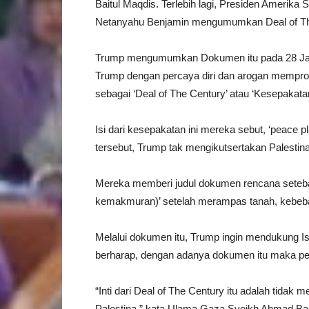
Baitul Maqdis. Terlebih lagi, Presiden Amerika
Netanyahu Benjamin mengumumkan Deal of Th
Trump mengumumkan Dokumen itu pada 28 Janua
Trump dengan percaya diri dan arogan memprok
sebagai ‘Deal of The Century’ atau ‘Kesepakatan
Isi dari kesepakatan ini mereka sebut, ‘peace
tersebut, Trump tak mengikutsertakan Palestina
Mereka memberi judul dokumen rencana setebal
kemakmuran)’ setelah merampas tanah, kebeba
Melalui dokumen itu, Trump ingin mendukung Is
berharap, dengan adanya dokumen itu maka penja
“Inti dari Deal of The Century itu adalah tidak
Palestina,” kata Ulama Gaza Syeikh Ahmad Bas