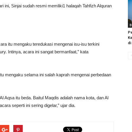
hari ini, Sinjai sudah resmi memliki1 halaqah Tahfizh Alquran
B
Pe
Ke
di
ara itu mengaku teredukasi mengenai isu-isu terkini
ry. Intinya, acara ini sangat bermanfaat,” kata
itu mengaku selama ini salah kaprah mengenai perbedaan
 Al Aqsa itu beda. Baitul Maqdis adalah nama kota, dan Al
 seperti ini sering digelar,” ujar dia.