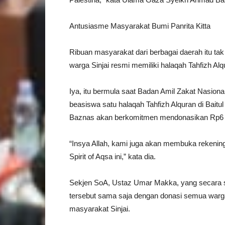
Antusiasme Masyarakat Bumi Panrita Kitta
Ribuan masyarakat dari berbagai daerah itu ta
warga Sinjai resmi memiliki halaqah Tahfizh Alq
Iya, itu bermula saat Badan Amil Zakat Nasio
beasiswa satu halaqah Tahfizh Alquran di Bait
Baznas akan berkomitmen mendonasikan Rp6 jut
“Insya Allah, kami juga akan membuka rekening 
Spirit of Aqsa ini,” kata dia.
Sekjen SoA, Ustaz Umar Makka, yang secara s
tersebut sama saja dengan donasi semua warga 
masyarakat Sinjai.