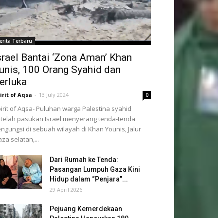
erita Terbaru
srael Bantai ‘Zona Aman’ Khan
unis, 100 Orang Syahid dan
erluka
irit of Aqsa
-
13 July 2024
0
irit of Aqsa- Puluhan warga Palestina syahid
telah pasukan Israel menyerang tenda-tenda
ngungsi di sebuah wilayah di Khan Younis, Jalur
za selatan,...
Dari Rumah ke Tenda:
Pasangan Lumpuh Gaza Kini
Hidup dalam “Penjara”...
29 April 2026
Pejuang Kemerdekaan