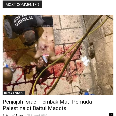
MOST COMMENTED
Berita Terbaru
Penjajah Israel Tembak Mati Pemuda
Palestina di Baitul Maqdis
Spirit of Aqsa
-
18 August 2020
0