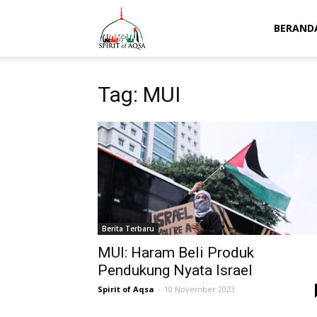
Spirit
BERAND
of
Tag: MUI
Aqsa
Berita Terbaru
MUI: Haram Beli Produk
Pendukung Nyata Israel
Spirit of Aqsa
-
10 November 2023