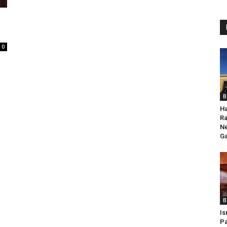
0
B
H
Ra
Ne
G
B
Is
Pa