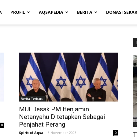
A
PROFIL
AQSAPEDIA
BERITA
DONASI SEKA
Berita Terbaru
MUI Desak PM Benjamin
Netanyahu Ditetapkan Sebagai
Penjahat Perang
B
0
Spirit of Aqsa
-
3 November 2023
0
T