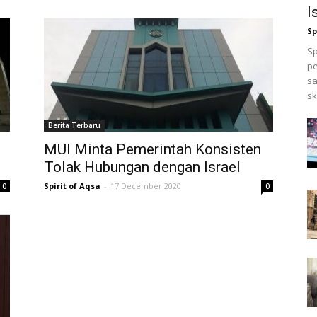
I
Sp
Sp
pe
sa
sk
Berita Terbaru
MUI Minta Pemerintah Konsisten
Tolak Hubungan dengan Israel
Spirit of Aqsa
-
17 December 2020
0
0