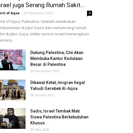
srael juga Serang Rumah Sakit...
irit of Aqsa
-
22 November 2023
0
irit of Aqsa, Palestina- Setelah melakukan
mbantaian di Jalur Gaza dan menyerang rumah
kit di Jalur Gaza, militer teroris Israel menerapkan
enario...
Dukung Palestina, Cile Akan
Membuka Kantor Kedutaan
Besar di Palestina
26 December 2022
Dikawal Ketat, Imigran Ilegal
Yahudi Gerebek Al-Aqsa
28 January 2021
Sadis, Israel Tembak Mati
Siswa Palestina Berkebutuhan
Khusus
30 May 2020