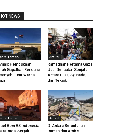
HOT NEWS
erita Terbaru
Artikel
amas: Pembukaan
Ramadhan Pertama Gaza
fah Gagalkan Rencana
Usai Gencatan Senjata:
tanyahu Usir Warga
Antara Luka, Syuhada,
aza
dan Tekad...
erita Terbaru
Artikel
rael Bom RS Indonesia
Di Antara Reruntuhan
kai Rudal Serpih
Rumah dan Ambisi