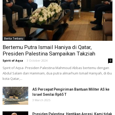
Berita Terbaru
Bertemu Putra Ismail Haniya di Qatar,
Presiden Palestina Sampaikan Takziah
Spirit of Aqsa
-
3 October 2024
0
Spirit of Aqsa- Presiden Palestina Mahmoud Abbas bertemu dengan
Abdul Salam dan Hammam, dua putra almarhum Ismail Haniyah, di ibu
kota Qatar,...
AS Percepat Pengiriman Bantuan Militer AS ke
Israel Senilai Rp65 T
3 March 2025
Presiden Palestina: Hentikan Agresi, Kami tidak