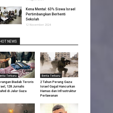
Kena Mental: 63% Siswa Israel
Pertimbangkan Berhenti
Sekolah
12 November 2024
HOT NEWS
erita Terbaru
Berita Terbaru
rangan Biadab Teroris
2 Tahun Perang Gaza:
rael, 128 Jurnalis
Israel Gagal Hancurkan
ahid di Jalur Gaza
Hamas dan Infrastruktur
Perlawanan