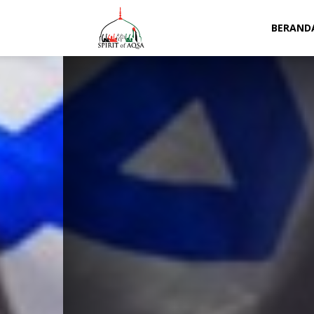
Spirit
BERAND
of
Aqsa