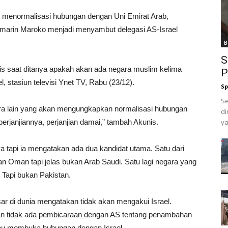
 menormalisasi hubungan dengan Uni Emirat Arab,
emarin Maroko menjadi menyambut delegasi AS-Israel
B
S
nis saat ditanya apakah akan ada negara muslim kelima
P
 stasiun televisi Ynet TV, Rabu (23/12).
Sp
Se
 lain yang akan mengungkapkan normalisasi hubungan
di
perjanjiannya, perjanjian damai,” tambah Akunis.
ya
tapi ia mengatakan ada dua kandidat utama. Satu dari
n Oman tapi jelas bukan Arab Saudi. Satu lagi negara yang
. Tapi bukan Pakistan.
ar di dunia mengatakan tidak akan mengakui Israel.
an tidak ada pembicaraan dengan AS tentang penambahan
a mau membuka hubungan dengan Israel.