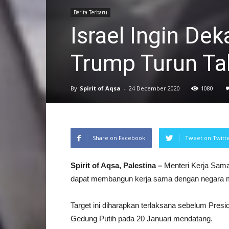
Berita Terbaru
Israel Ingin De
Trump Turun Ta
By
Spirit of Aqsa
-
24 December 2020
1080
Share on Facebook
Tweet on Twitt
Spirit of Aqsa, Palestina –
Menteri Kerja Sama 
dapat membangun kerja sama dengan negara mu
Target ini diharapkan terlaksana sebelum Pres
Gedung Putih pada 20 Januari mendatang.