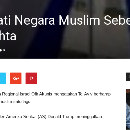
kati Negara Muslim Se
hta
0
er
Regional Israel Ofir Akunis mengatakan Tel Aviv berharap
slim satu lagi.
iden Amerika Serikat (AS) Donald Trump meninggalkan