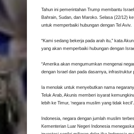
Tahun ini pemerintahan Trump membantu Israel
Bahrain, Sudan, dan Maroko. Selasa (22/12) k
untuk memperbaiki hubungan dengan Tel Aviv.
“Kami sedang bekerja pada arah itu,” kata Aku
yang akan memperbaiki hubungan dengan Israel,
“Amerika akan mengumumkan mengenai negara
dengan Israel dan pada dasarnya, infrastruktur 
Ia menolak untuk menyebutkan nama negaranya 
Teluk Arab, Akunis memberi isyarat kemungkina
lebih ke Timur, ‘negara muslim yang tidak kecil’
Indonesia, negara dengan jumlah muslim terbes
Kementerian Luar Negeri Indonesia menegask
investasi senilai miliaran dolar jika Indonesi