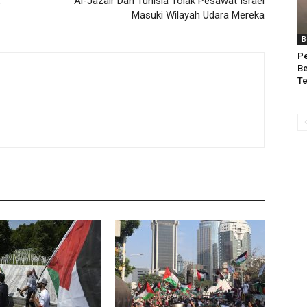
Al-Jazair Dan Tunisia Tolak Pesawat Israel
Masuki Wilayah Udara Mereka
B
Pe
Be
T