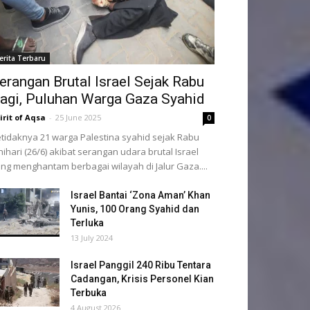
erita Terbaru
erangan Brutal Israel Sejak Rabu
agi, Puluhan Warga Gaza Syahid
irit of Aqsa
-
25 June 2025
0
tidaknya 21 warga Palestina syahid sejak Rabu
nihari (26/6) akibat serangan udara brutal Israel
ng menghantam berbagai wilayah di Jalur Gaza....
Israel Bantai ‘Zona Aman’ Khan
Yunis, 100 Orang Syahid dan
Terluka
13 July 2024
Israel Panggil 240 Ribu Tentara
Cadangan, Krisis Personel Kian
Terbuka
4 August 2026