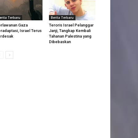
erita Terbaru
Berita Terbaru
rlawanan Gaza
Teroris Israel Pelanggar
radaptasi, Israel Terus
Janji, Tangkap Kembali
erdesak
Tahanan Palestina yang
Dibebaskan