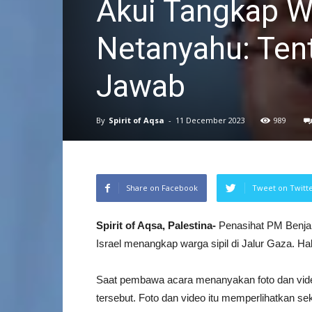
Akui Tangkap Wa
Netanyahu: Tent
Jawab
By
Spirit of Aqsa
-
11 December 2023
989
Share on Facebook
Tweet on Twitt
Spirit of Aqsa, Palestina-
Penasihat PM Benjam
Israel menangkap warga sipil di Jalur Gaza. 
Saat pembawa acara menanyakan foto dan video
tersebut. Foto dan video itu memperlihatkan seke