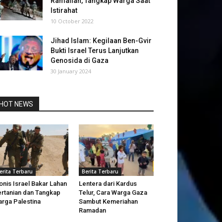
Ramallah, Tangkap Warga Saat
Istirahat
10 October 2022
Jihad Islam: Kegilaan Ben-Gvir
Bukti Israel Terus Lanjutkan
Genosida di Gaza
30 January 2024
HOT NEWS
erita Terbaru
Berita Terbaru
onis Israel Bakar Lahan
Lentera dari Kardus
rtanian dan Tangkap
Telur, Cara Warga Gaza
rga Palestina
Sambut Kemeriahan
Ramadan