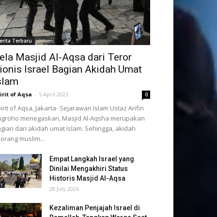
erita Terbaru
ela Masjid Al-Aqsa dari Teror
ionis Israel Bagian Akidah Umat
slam
irit of Aqsa
-
5 April 2023
0
irit of Aqsa, Jakarta- Sejarawan Islam Ustaz Arifin
groho menegaskan, Masjid Al-Aqsha merupakan
gian dari akidah umat Islam. Sehingga, akidah
orang muslim...
Empat Langkah Israel yang
Dinilai Mengakhiri Status
Historis Masjid Al-Aqsa
28 July 2026
Kezaliman Penjajah Israel di