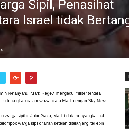
rga Sipil, Penasihat
ara Israel tidak Berta
0
er
in Netanyahu, Mark Regev, mengakui militer tentara
Hal itu terungkap dalam wawancara Mark dengan Sky News.
 warga sipil di Jalur Gaza, Mark tidak menyangkal hal
lompok warga sipil ditahan setelah ditelanjangi terlebih