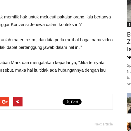
k memilik hak untuk melucuti pakaian orang, lalu bertanya
anggar Konvensi Jenewa dalam konteks ini?
B
B
nlah materi resmi, dan kita perlu melihat bagaimana video
Z
dak dapat bertanggung jawab dalam hal ini.”
I
Sp
aban Mark dan mengatakan kepadanya, “Jika ternyata
Sp
ersebut, maka hal itu tidak ada hubungannya dengan isu
Nu
ba
se
Next article