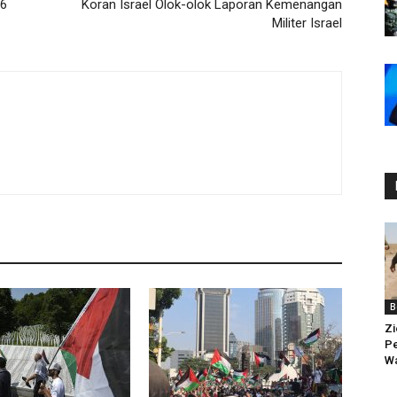
06
Koran Israel Olok-olok Laporan Kemenangan
Militer Israel
B
Zi
Pe
Wa