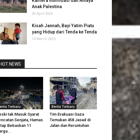
Kamera Intimidasi dan Aniaya
Anak Palestina
20 April 2026
Kisah Jannah, Bayi Yatim Piatu
yang Hidup dari Tenda ke Tenda
14 March 2025
HOT NEWS
erita Terbaru
Berita Terbaru
ski tak Masuk Syarat
Tim Evakuasi Gaza
ncatan Senjata, Hamas
Temukan 458 Jasad di
tap Bebaskan 11
Jalan dan Reruntuhan
rga...