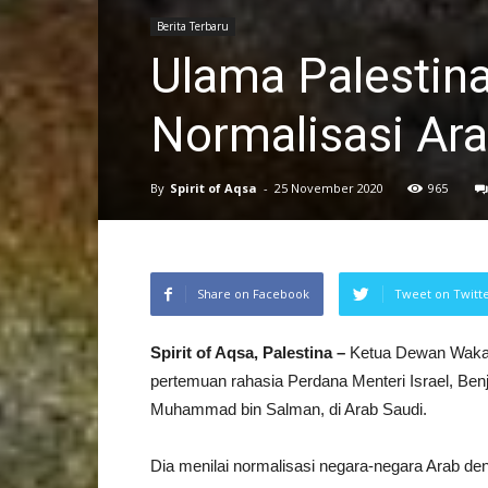
Berita Terbaru
Ulama Palestina
Normalisasi Ara
By
Spirit of Aqsa
-
25 November 2020
965
Share on Facebook
Tweet on Twitt
Spirit of Aqsa, Palestina –
Ketua Dewan Wakaf
pertemuan rahasia Perdana Menteri Israel, Be
Muhammad bin Salman, di Arab Saudi.
Dia menilai normalisasi negara-negara Arab de